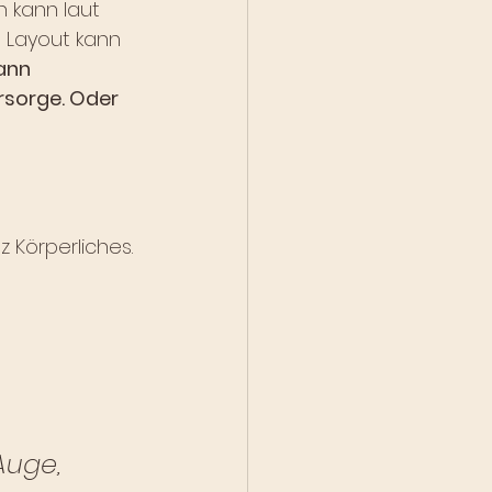
n kann laut 
 Layout kann 
ann 
rsorge. Oder 
 Körperliches. 
Auge, 