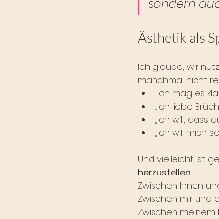
sondern auc
Ästhetik als 
Ich glaube, wir nut
manchmal nicht re
„Ich mag es klar
„Ich liebe Brüch
„Ich will, dass 
„Ich will mich s
Und vielleicht ist 
herzustellen. 
Zwischen Innen un
Zwischen mir und di
Zwischen meinem K