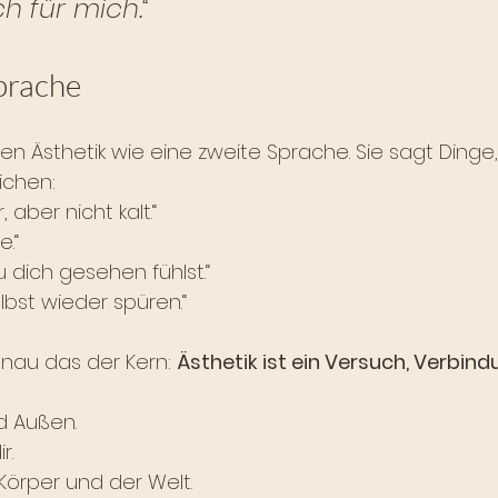
h für mich.“
Sprache
zen Ästhetik wie eine zweite Sprache. Sie sagt Dinge,
ichen:
, aber nicht kalt.“
e.“
du dich gesehen fühlst.“
elbst wieder spüren.“
genau das der Kern: 
Ästhetik ist ein Versuch, Verbind
d Außen. 
r.
örper und der Welt.