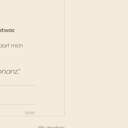
etwas 
darf mich 
nanz.“
Alle ansehen