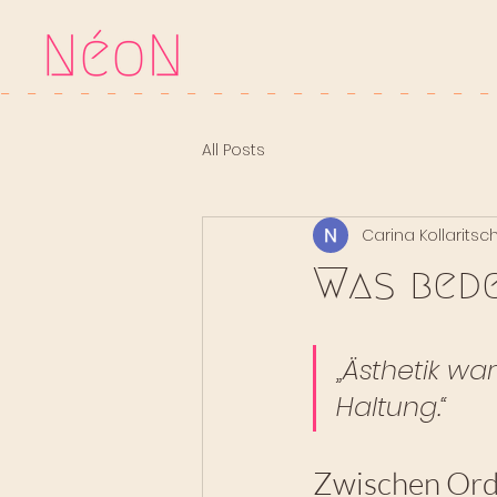
-   
All Posts
Carina Kollaritsc
Was bede
„Ästhetik w
Haltung.“
Zwischen Ord