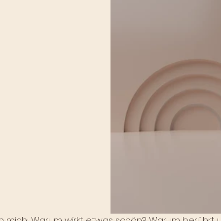
 mich: Warum wirkt etwas schön? Warum berührt uns 