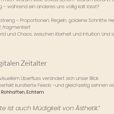
g – während ein anderes uns völlig kalt lässt?
 streng – Proportionen, Regeln, goldene Schnitte. Heu
l
, 
fragmentiert
.
rid und Chaos, zwischen Klarheit und Intuition. Und si
gitalen Zeitalter
 visuellem Überfluss verändert sich unser Blick.
perfekt kuratierte Feeds –und gleichzeitig sehnen w
, Rohhaften, Echtem
.
te ist auch Müdigkeit von Ästhetik.“