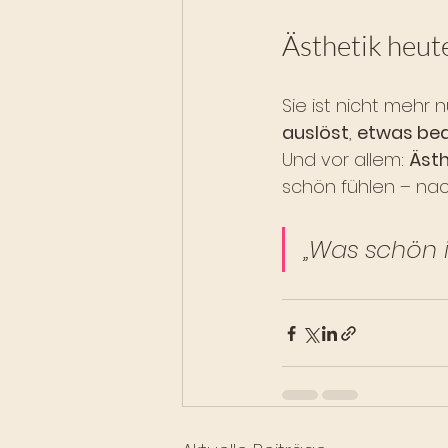
Ästhetik heute
Sie ist nicht mehr 
auslöst
, 
etwas be
Und vor allem: 
Ästh
schön fühlen – na
„Was schön i