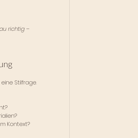
au richtig – 
tung
eine Stilfrage. 
ht?
alien?
em Kontext?