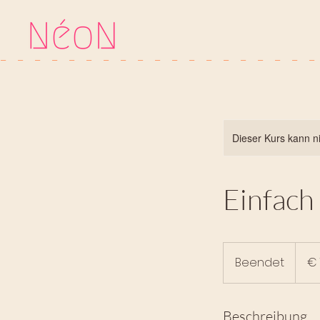
-   
Dieser Kurs kann n
Einfach
75
Euro
Beendet
B
€ 
e
e
n
Beschreibung