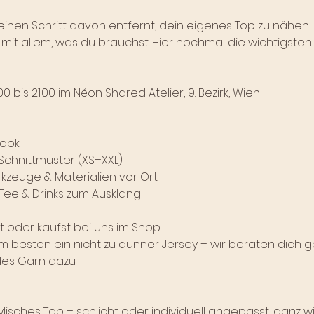
einen Schritt davon entfernt, dein eigenes Top zu nähen 
t allem, was du brauchst. Hier nochmal die wichtigsten I
0 bis 21:00 im Néon Shared Atelier, 9. Bezirk, Wien
book
chnittmuster (XS–XXL)
kzeuge & Materialien vor Ort
 Tee & Drinks zum Ausklang
t oder kaufst bei uns im Shop:
m besten ein nicht zu dünner Jersey – wir beraten dich g
des Garn dazu
lisches Top – schlicht oder individuell angepasst, ganz wie