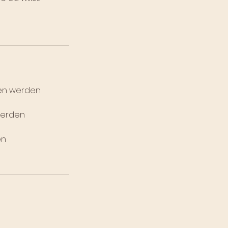
ren werden
werden
en