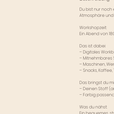
d
Du bist nur noch 
e
Atmosphäre und mi
t
Workshopzeit:
Ein Abend von 18:0
Das ist dabei:
– Digitales Work
– Mitnehmbares S
– Maschinen, Wer
– Snacks, Kaffee,
Das bringst du mi
– Deinen Stoff (a
– Farbig passen
Was du nähst:
Ein bequemes, sty