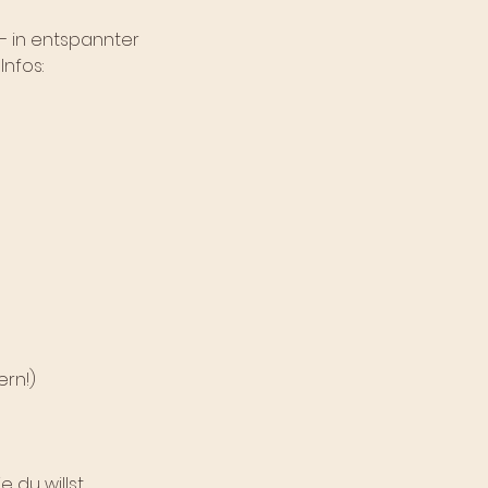
– in entspannter
nfos:
ern!)
 du willst.