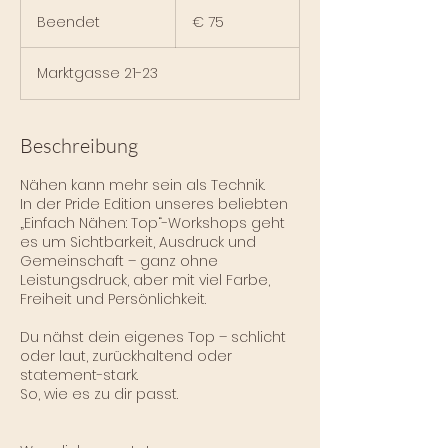
75
Euro
Beendet
B
€ 75
e
e
Marktgasse 21-23
n
d
e
t
Beschreibung
Nähen kann mehr sein als Technik.
In der Pride Edition unseres beliebten
„Einfach Nähen: Top“-Workshops geht
es um Sichtbarkeit, Ausdruck und
Gemeinschaft – ganz ohne
Leistungsdruck, aber mit viel Farbe,
Freiheit und Persönlichkeit.
Du nähst dein eigenes Top – schlicht
oder laut, zurückhaltend oder
statement-stark.
So, wie es zu dir passt.