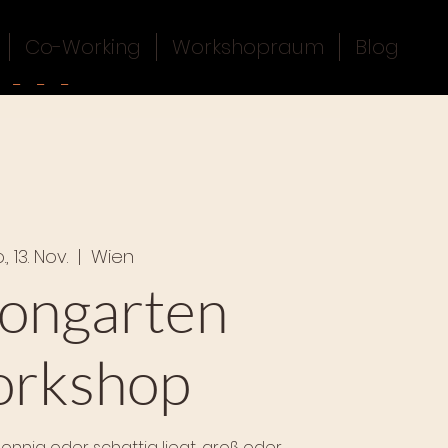
Co-Working
Workshopraum
Blog
., 13. Nov.
  |  
Wien
kongarten
rkshop
sonnig oder schattig liegt, groß oder