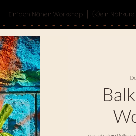
Einfach Nähen Workshop
(K)ein Nähkurs
Do
Bal
Wo
Egal, ob dein Balkon 