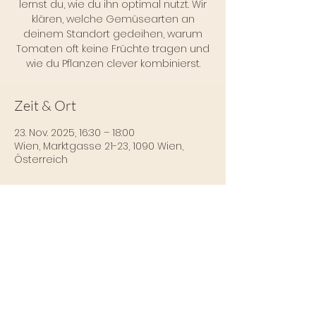
lernst du, wie du ihn optimal nutzt. Wir
klären, welche Gemüsearten an
deinem Standort gedeihen, warum
Tomaten oft keine Früchte tragen und
wie du Pflanzen clever kombinierst.
Zeit & Ort
23. Nov. 2025, 16:30 – 18:00
Wien, Marktgasse 21-23, 1090 Wien,
Österreich
Über die Veranstaltung
Mehr Infos und 
Anmeldungsmöglichkeiten findest du 
hier: 
https://www.projektstattgarten.at
Impressum
Datenschutz