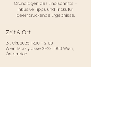
Grundlagen des Linolschnitts –
inklusive Tipps und Tricks für
beeindruckende Ergebnisse.
Zeit & Ort
24. Okt. 2025, 17:00 – 21:00
Wien, Marktgasse 21-23, 1090 Wien,
Österreich
Über die Veranstaltung
Mehr Infos und 
Anmeldungsmöglichkeiten findest du 
hier: 
https://www.agnes-artworks.com
Impressum
Datenschutz
Tel.:
+43 676 420 70 87
|