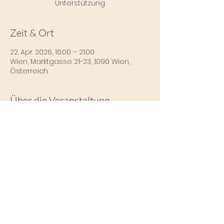
Unterstützung
Zeit & Ort
22. Apr. 2026, 16:00 – 21:00
Wien, Marktgasse 21-23, 1090 Wien,
Österreich
Über die Veranstaltung
Mehr Infos und 
Anmeldungsmöglichkeiten findest du 
hier: 
https://www.katharinastrasky.at
Impressum
Datenschutz
Tel.:
+43 676 420 70 87
|
neon.sharedatelier@gmail.com
© 2026 Néon Shared Atelier