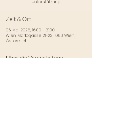
Unterstützung
Zeit & Ort
06. Mai 2026, 16:00 – 21:00
Wien, Marktgasse 21-23, 1090 Wien,
Österreich
Über die Veranstaltung
Mehr Infos und 
Anmeldungsmöglichkeiten findest du 
hier: 
https://www.katharinastrasky.at
Impressum
Datenschutz
Tel.:
+43 676 420 70 87
|
neon.sharedatelier@gmail.com
© 2026 Néon Shared Atelier