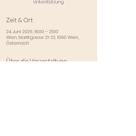
Unterstützung
Zeit & Ort
24. Juni 2026, 16:00 – 21:00
Wien, Marktgasse 21-23, 1090 Wien,
Österreich
Über die Veranstaltung
Mehr Infos und 
Anmeldungsmöglichkeiten findest du 
hier: 
https://www.katharinastrasky.at
Impressum
Datenschutz
Tel.:
+43 676 420 70 87
|
neon.sharedatelier@gmail.com
© 2026 Néon Shared Atelier